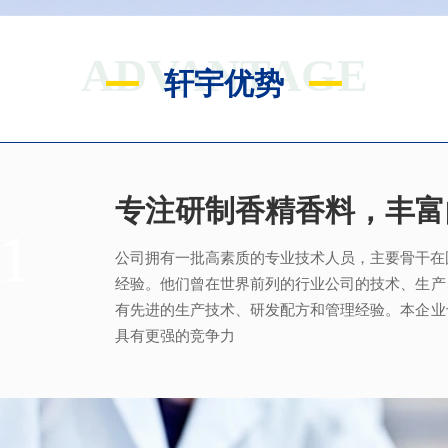
ADVANTAGE
轩宇优势
专注研制香精香料，丰富
满足客户不同的调香需求
完善的质量管理体系
真心酿香味 芬芳传五洲
1
2
3
4
公司拥有一批高素质的专业技术人员，主要骨干在
拥有独立的香精香料技术研发实验室和生产车间
从2005年起，公司就建立了国际认可的ISO9001：2
轩宇的应用及技术服务中心，汇聚了多位优秀的技
经验。他们曾在世界前列的行业公司的技术、生产
系，为所有产品质量稳定性及食用安全性保驾护航
效地针对客户需求打造
不同产品，满
足客户对提高
有先进的生产技术、研发配方和管理经验。本企业
具有更强的竞争力