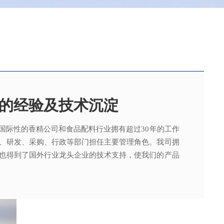
的经验及技术沉淀
国际性的香精公司和食品配料行业拥有超过30年的工作
，可为客户提供适合、满意，高性价比的高品质香精。
015质量管理体系及ISO22000：2018 食品安全管理体
术工程师从事香精香料在各类产品中的开发应用，能高
、研发、采购、行政等部门担任主要管理角色。我司拥
。
其产品质量以及缩短交货期的需求。
也得到了国外行业龙头企业的技术支持，使我们的产品