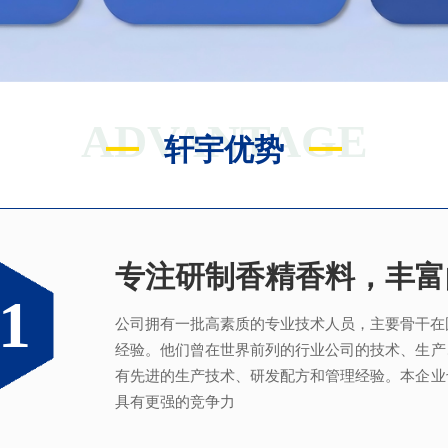
ADVANTAGE
轩宇优势
专注研制香精香料，丰富
满足客户不同的调香需求
完善的质量管理体系
真心酿香味 芬芳传五洲
1
2
3
4
公司拥有一批高素质的专业技术人员，主要骨干在
拥有独立的香精香料技术研发实验室和生产车间
从2005年起，公司就建立了国际认可的ISO9001：2
轩宇的应用及技术服务中心，汇聚了多位优秀的技
经验。他们曾在世界前列的行业公司的技术、生产
系，为所有产品质量稳定性及食用安全性保驾护航
效地针对客户需求打造
不同产品，满
足客户对提高
有先进的生产技术、研发配方和管理经验。本企业
具有更强的竞争力