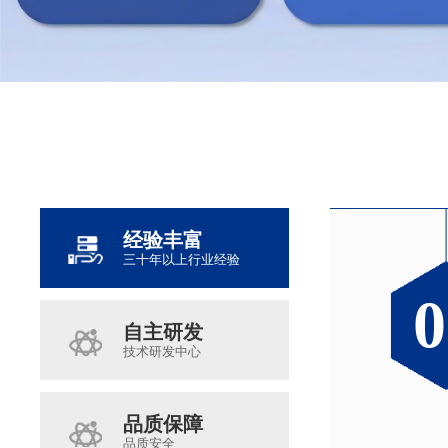
经验丰富
三十年以上行业经验
0
0
0
0
自主研发
技术研发中心
品质保障
品质安全