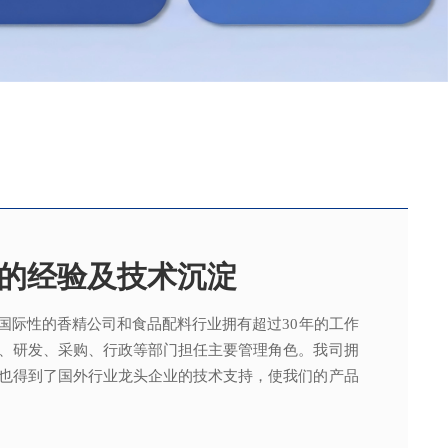
的经验及技术沉淀
国际性的香精公司和食品配料行业拥有超过30年的工作
，可为客户提供适合、满意，高性价比的高品质香精。
015质量管理体系及ISO22000：2018 食品安全管理体
术工程师从事香精香料在各类产品中的开发应用，能高
、研发、采购、行政等部门担任主要管理角色。我司拥
。
其产品质量以及缩短交货期的需求。
也得到了国外行业龙头企业的技术支持，使我们的产品