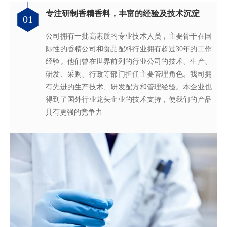
专注研制香精香料，丰富的经验及技术沉淀
满足客户不同的调香需求
完善的质量管理体系
真心酿香味 芬芳传五洲
01
02
03
04
公司拥有一批高素质的专业技术人员，主要骨干在国
拥有独立的香精香料技术研发实验室和生产车间，可
从2005年起，公司就建立了国际认可的ISO9001：
轩宇的应用及技术服务中心，汇聚了多位优秀的技术
际性的香精公司和食品配料行业拥有超过30年的工作
为客户提供适合、满意，高性价比的高品质香精。
2015质量管理体系及ISO22000：2018 食品安全管理体
工程师从事香精香料在各类产品中的开发应用，能高
经验。他们曾在世界前列的行业公司的技术、生产、
系，为所有产品质量稳定性及食用安全性保驾护航。
效地针对客户需求打造
不同产品，满
足客户对提高其
研发、采购、行政等部门担任主要管理角色。我司拥
产品质量以及缩短交货期的需求。
有先进的生产技术、研发配方和管理经验。本企业也
得到了国外行业龙头企业的技术支持，使我们的产品
具有更强的竞争力