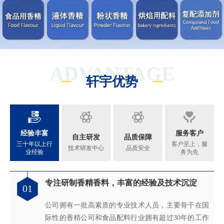
ADVANTAGE
轩宇优势
经验丰富
服务客户
自主研发
品质保障
三十年以上行
客户至上，服
技术研发中心
品质安全
业经验
务为先
专注研制香精香料，丰富的经验及技术沉淀
满足客户不同的调香需求
完善的质量管理体系
真心酿香味 芬芳传五洲
01
02
03
04
公司拥有一批高素质的专业技术人员，主要骨干在国
拥有独立的香精香料技术研发实验室和生产车间，可
从2005年起，公司就建立了国际认可的ISO9001：
轩宇的应用及技术服务中心，汇聚了多位优秀的技术
际性的香精公司和食品配料行业拥有超过30年的工作
为客户提供适合、满意，高性价比的高品质香精。
2015质量管理体系及ISO22000：2018 食品安全管理体
工程师从事香精香料在各类产品中的开发应用，能高