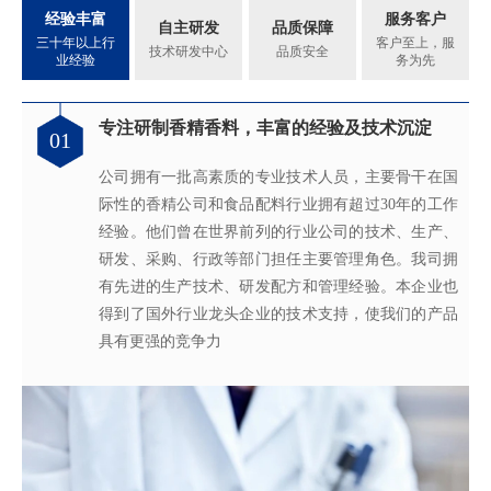
经验丰富
服务客户
自主研发
品质保障
三十年以上行
客户至上，服
技术研发中心
品质安全
业经验
务为先
专注研制香精香料，丰富的经验及技术沉淀
满足客户不同的调香需求
完善的质量管理体系
真心酿香味 芬芳传五洲
01
02
03
04
公司拥有一批高素质的专业技术人员，主要骨干在国
拥有独立的香精香料技术研发实验室和生产车间，可
从2005年起，公司就建立了国际认可的ISO9001：
轩宇的应用及技术服务中心，汇聚了多位优秀的技术
际性的香精公司和食品配料行业拥有超过30年的工作
为客户提供适合、满意，高性价比的高品质香精。
2015质量管理体系及ISO22000：2018 食品安全管理体
工程师从事香精香料在各类产品中的开发应用，能高
经验。他们曾在世界前列的行业公司的技术、生产、
系，为所有产品质量稳定性及食用安全性保驾护航。
效地针对客户需求打造
不同产品，满
足客户对提高其
研发、采购、行政等部门担任主要管理角色。我司拥
产品质量以及缩短交货期的需求。
有先进的生产技术、研发配方和管理经验。本企业也
得到了国外行业龙头企业的技术支持，使我们的产品
具有更强的竞争力