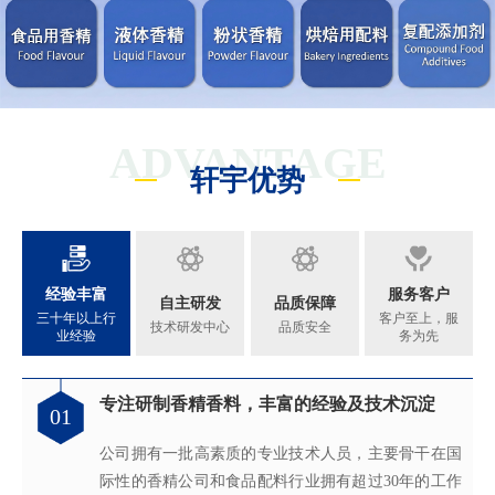
ADVANTAGE
轩宇优势
经验丰富
服务客户
自主研发
品质保障
三十年以上行
客户至上，服
技术研发中心
品质安全
业经验
务为先
专注研制香精香料，丰富的经验及技术沉淀
满足客户不同的调香需求
完善的质量管理体系
真心酿香味 芬芳传五洲
01
02
03
04
公司拥有一批高素质的专业技术人员，主要骨干在国
拥有独立的香精香料技术研发实验室和生产车间，可
从2005年起，公司就建立了国际认可的ISO9001：
轩宇的应用及技术服务中心，汇聚了多位优秀的技术
际性的香精公司和食品配料行业拥有超过30年的工作
为客户提供适合、满意，高性价比的高品质香精。
2015质量管理体系及ISO22000：2018 食品安全管理体
工程师从事香精香料在各类产品中的开发应用，能高