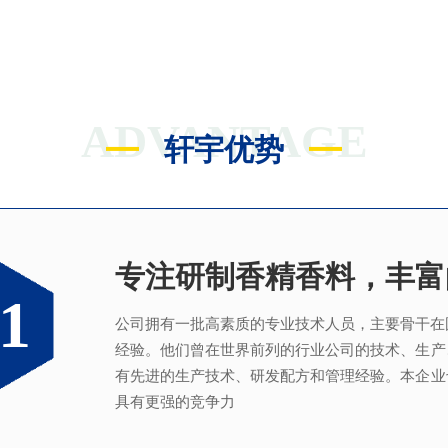
ADVANTAGE
轩宇优势
专注研制香精香料，丰富
满足客户不同的调香需求
完善的质量管理体系
真心酿香味 芬芳传五洲
1
2
3
4
公司拥有一批高素质的专业技术人员，主要骨干在
拥有独立的香精香料技术研发实验室和生产车间
从2005年起，公司就建立了国际认可的ISO9001：2
轩宇的应用及技术服务中心，汇聚了多位优秀的技
经验。他们曾在世界前列的行业公司的技术、生产
系，为所有产品质量稳定性及食用安全性保驾护航
效地针对客户需求打造
不同产品，满
足客户对提高
有先进的生产技术、研发配方和管理经验。本企业
具有更强的竞争力