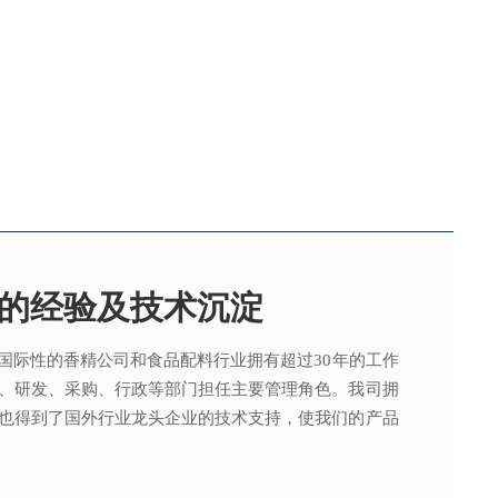
的经验及技术沉淀
国际性的香精公司和食品配料行业拥有超过30年的工作
，可为客户提供适合、满意，高性价比的高品质香精。
015质量管理体系及ISO22000：2018 食品安全管理体
术工程师从事香精香料在各类产品中的开发应用，能高
、研发、采购、行政等部门担任主要管理角色。我司拥
。
其产品质量以及缩短交货期的需求。
也得到了国外行业龙头企业的技术支持，使我们的产品