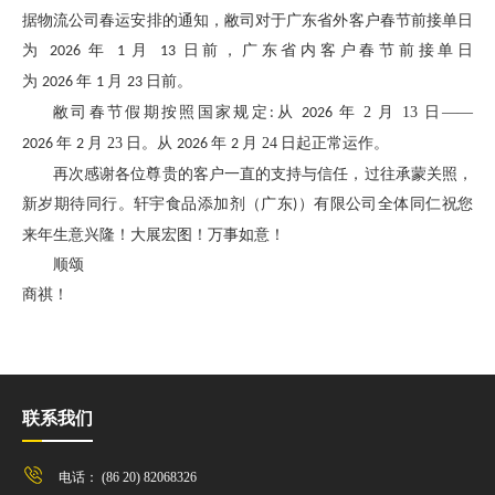
据物流公司春运安排的通知，敝司对于广东省外客户春节前接单日
为
年
月
日前，广东省内客户春节前接单日
2026
1
13
为
年
月
日前。
2026
1
23
敝司春节假期按照国家规定
从
年 2
月 13
日——
:
2026
年
月 23
日。从
年
月 24
日起正常运作。
2026
2
2026
2
再次感谢各位尊贵的客户一直的支持与信任，过往承蒙关照，
新岁期待同行。轩宇食品添加剂（广东
）有限公司全体同仁祝您
)
来年生意兴隆！大展宏图！万事如意！
顺颂
商祺！
联系我们
电话： (86 20) 82068326