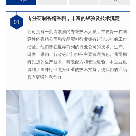
专注研制香精香料，丰富的经验及技术沉淀
满足客户不同的调香需求
完善的质量管理体系
真心酿香味 芬芳传五洲
01
02
03
04
公司拥有一批高素质的专业技术人员，主要骨干在国
拥有独立的香精香料技术研发实验室和生产车间，可
从2005年起，公司就建立了国际认可的ISO9001：
轩宇的应用及技术服务中心，汇聚了多位优秀的技术
际性的香精公司和食品配料行业拥有超过30年的工作
为客户提供适合、满意，高性价比的高品质香精。
2015质量管理体系及ISO22000：2018 食品安全管理体
工程师从事香精香料在各类产品中的开发应用，能高
经验。他们曾在世界前列的行业公司的技术、生产、
系，为所有产品质量稳定性及食用安全性保驾护航。
效地针对客户需求打造
不同产品，满
足客户对提高其
研发、采购、行政等部门担任主要管理角色。我司拥
产品质量以及缩短交货期的需求。
有先进的生产技术、研发配方和管理经验。本企业也
得到了国外行业龙头企业的技术支持，使我们的产品
具有更强的竞争力