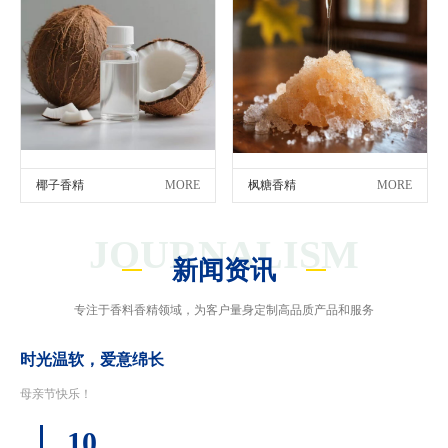
椰子香精
MORE
枫糖香精
MORE
JOURNALISM
新闻资讯
专注于香料香精领域，为客户量身定制高品质产品和服务
时光温软，爱意绵长
母亲节快乐！
10